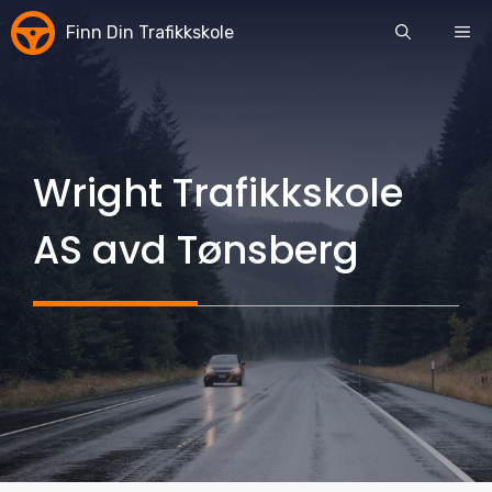
Skip
Finn Din Trafikkskole
ME
to
content
Wright Trafikkskole
AS avd Tønsberg