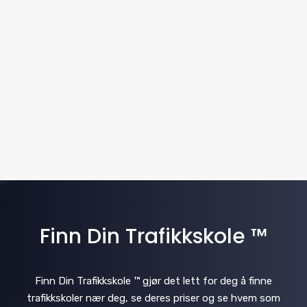
w
t
a
e
s
.
v
N
i
a
v
g
i
a
g
t
a
i
t
i
Finn Din Trafikkskole ™
o
o
n
n
Finn Din Trafikkskole ™ gjør det lett for deg å finne
trafikkskoler nær deg, se deres priser og se hvem som