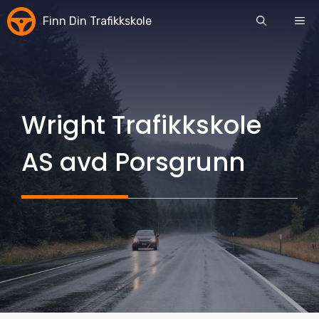
Skip
Finn Din Trafikkskole
ME
to
content
Wright Trafikkskole
AS avd Porsgrunn