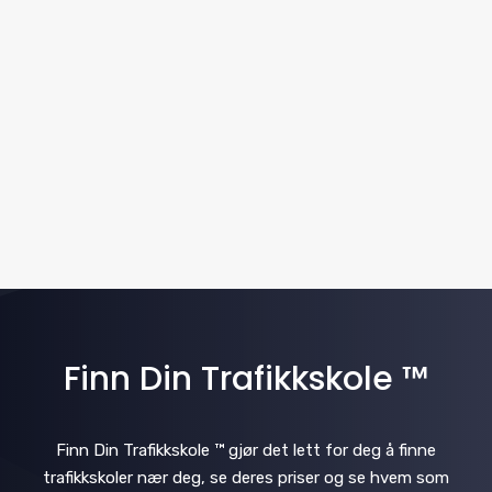
w
t
a
e
s
.
v
N
i
a
v
g
i
a
g
t
a
i
t
i
Finn Din Trafikkskole ™
o
o
n
n
Finn Din Trafikkskole ™ gjør det lett for deg å finne
trafikkskoler nær deg, se deres priser og se hvem som