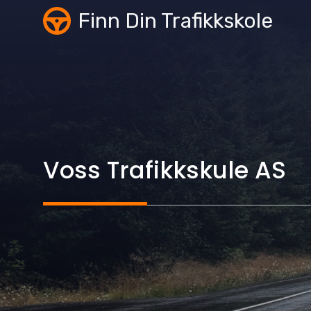
Skip
Finn Din Trafikkskole
to
content
Voss Trafikkskule AS