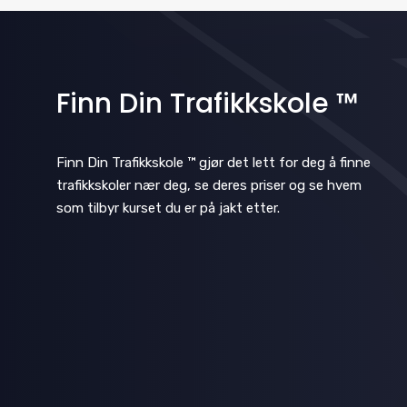
o
r
m
i
Finn Din Trafikkskole ™
n
p
Finn Din Trafikkskole ™ gjør det lett for deg å finne
u
trafikkskoler nær deg, se deres priser og se hvem
t
som tilbyr kurset du er på jakt etter.
s
w
i
l
l
c
a
u