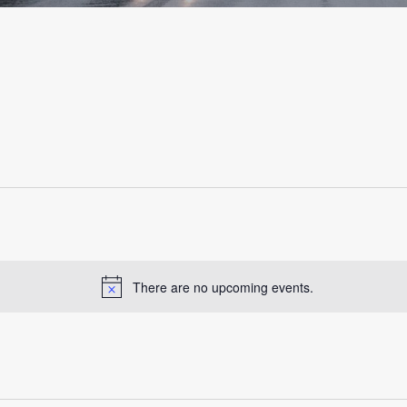
There are no upcoming events.
N
o
t
i
c
e