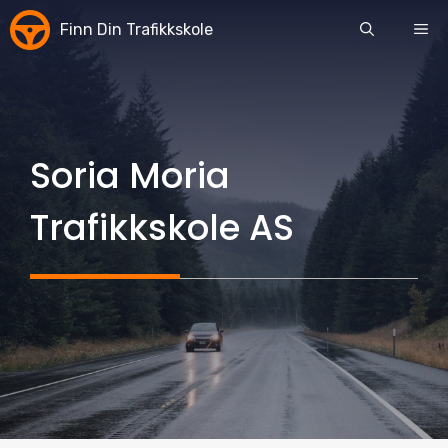
Skip
Finn Din Trafikkskole
ME
to
content
Soria Moria
Trafikkskole AS