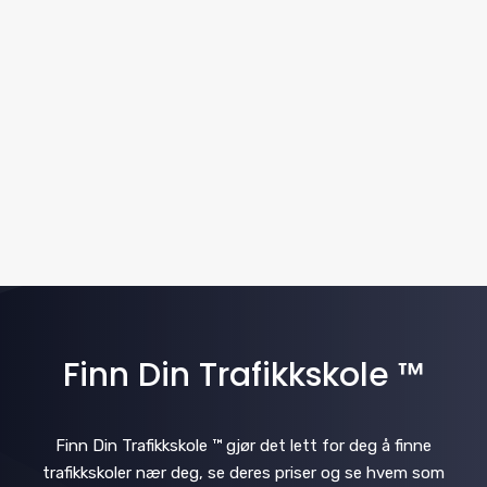
w
t
a
e
s
.
v
N
i
a
v
g
i
a
g
t
a
i
t
i
Finn Din Trafikkskole ™
o
o
n
n
Finn Din Trafikkskole ™ gjør det lett for deg å finne
trafikkskoler nær deg, se deres priser og se hvem som