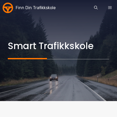
Skip
Finn Din Trafikkskole
ME
to
content
Smart Trafikkskole