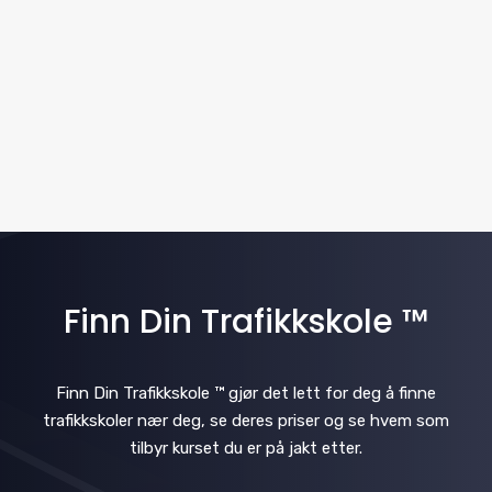
.
v
N
i
a
v
g
i
a
g
t
a
i
t
i
Finn Din Trafikkskole ™
o
o
n
n
Finn Din Trafikkskole ™ gjør det lett for deg å finne
trafikkskoler nær deg, se deres priser og se hvem som
tilbyr kurset du er på jakt etter.