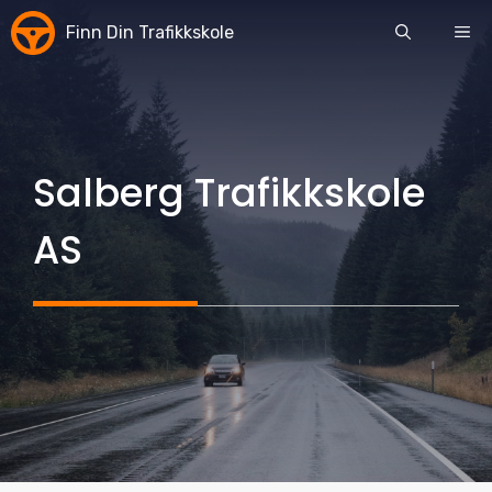
Skip
Finn Din Trafikkskole
ME
to
content
Salberg Trafikkskole
AS