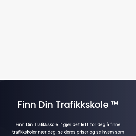
w
t
a
e
s
.
v
N
i
a
v
g
i
a
g
t
a
i
t
i
Finn Din Trafikkskole ™
o
o
n
n
Finn Din Trafikkskole ™ gjør det lett for deg å finne
trafikkskoler nær deg, se deres priser og se hvem som