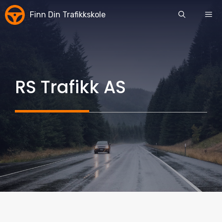
Skip
Finn Din Trafikkskole
ME
to
content
RS Trafikk AS