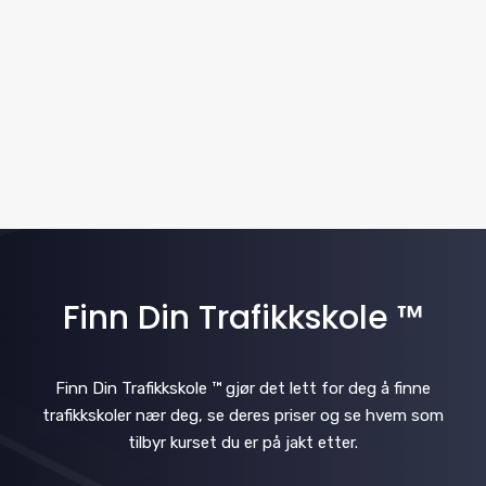
.
v
N
i
a
v
g
i
a
g
t
a
i
t
i
Finn Din Trafikkskole ™
o
o
n
n
Finn Din Trafikkskole ™ gjør det lett for deg å finne
trafikkskoler nær deg, se deres priser og se hvem som
tilbyr kurset du er på jakt etter.