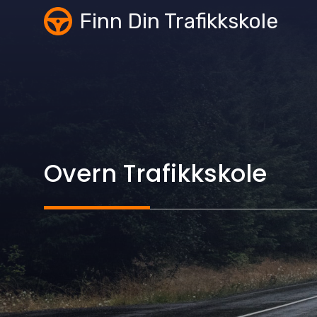
Skip
Finn Din Trafikkskole
to
content
Overn Trafikkskole