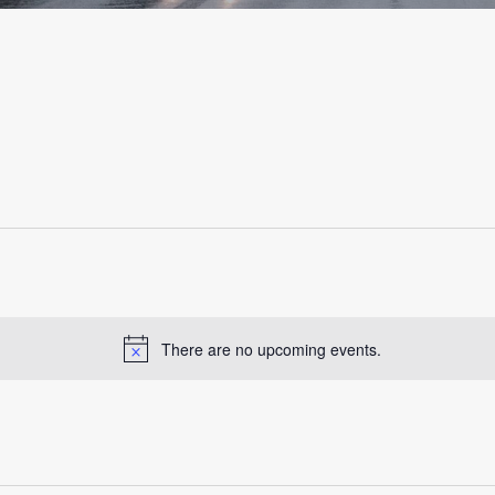
There are no upcoming events.
N
o
t
i
c
e