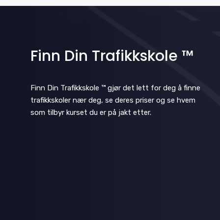
o
r
m
i
Finn Din Trafikkskole ™
n
p
Finn Din Trafikkskole ™ gjør det lett for deg å finne
u
trafikkskoler nær deg, se deres priser og se hvem
t
som tilbyr kurset du er på jakt etter.
s
w
i
l
l
c
a
u