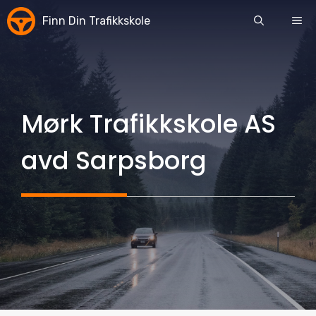
Skip
Finn Din Trafikkskole
ME
to
content
Mørk Trafikkskole AS
avd Sarpsborg