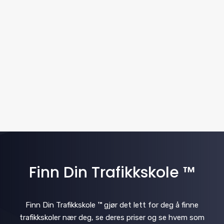
w
t
a
e
s
.
v
N
i
a
v
g
i
a
g
t
a
i
t
i
Finn Din Trafikkskole ™
o
o
n
n
Finn Din Trafikkskole ™ gjør det lett for deg å finne
trafikkskoler nær deg, se deres priser og se hvem som