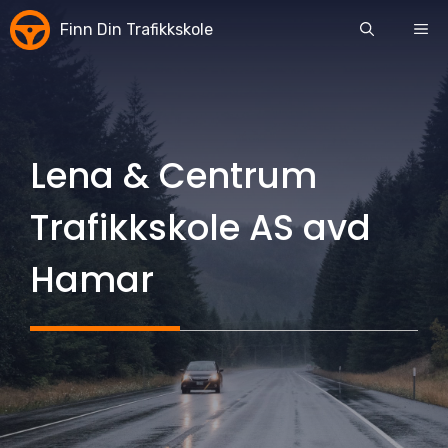
Skip
Finn Din Trafikkskole
ME
to
content
Lena & Centrum
Trafikkskole AS avd
Hamar