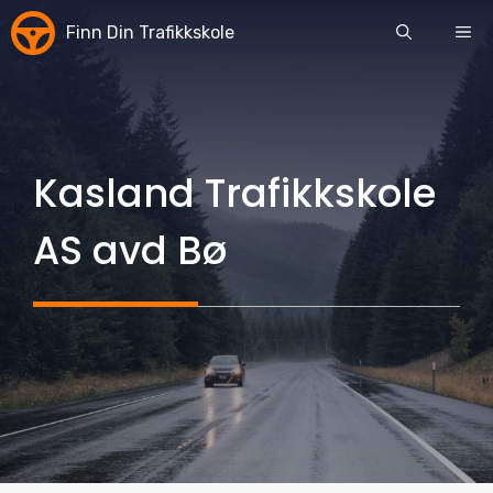
Skip
Finn Din Trafikkskole
ME
to
content
Kasland Trafikkskole
AS avd Bø