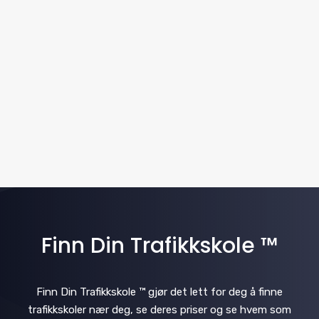
w
t
a
e
s
.
v
N
i
a
v
g
i
a
g
t
a
i
t
i
Finn Din Trafikkskole ™
o
o
n
n
Finn Din Trafikkskole ™ gjør det lett for deg å finne
trafikkskoler nær deg, se deres priser og se hvem som