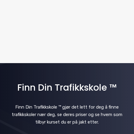
.
v
N
i
a
v
g
i
a
g
t
a
i
t
i
Finn Din Trafikkskole ™
o
o
n
n
Finn Din Trafikkskole ™ gjør det lett for deg å finne
trafikkskoler nær deg, se deres priser og se hvem som
tilbyr kurset du er på jakt etter.