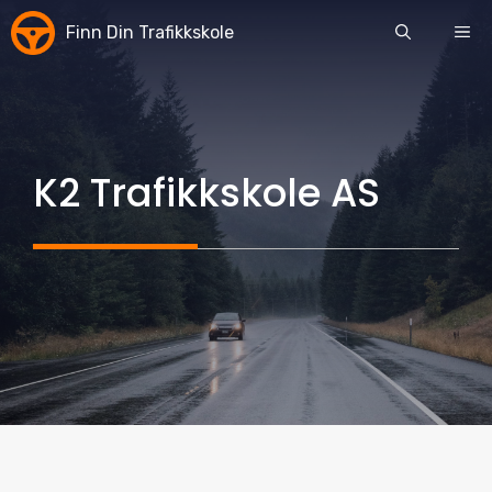
Skip
Finn Din Trafikkskole
ME
to
content
K2 Trafikkskole AS