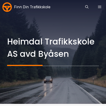
Skip
Finn Din Trafikkskole
ME
to
content
Heimdal Trafikkskole
AS avd Byåsen