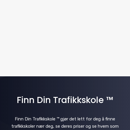
w
t
a
e
s
.
v
N
i
a
v
g
i
a
g
t
a
i
t
i
Finn Din Trafikkskole ™
o
o
n
n
Finn Din Trafikkskole ™ gjør det lett for deg å finne
trafikkskoler nær deg, se deres priser og se hvem som