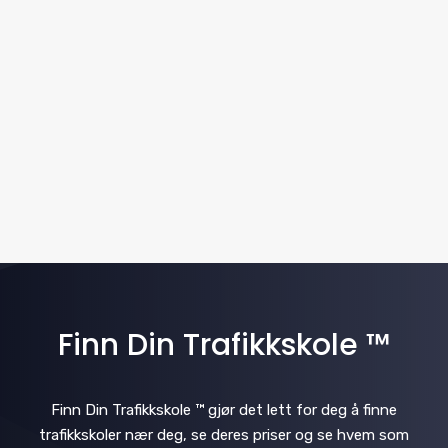
w
t
a
e
s
.
v
N
i
a
v
g
i
a
g
t
a
i
t
i
Finn Din Trafikkskole ™
o
o
n
n
Finn Din Trafikkskole ™ gjør det lett for deg å finne
trafikkskoler nær deg, se deres priser og se hvem som