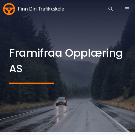
Skip
Finn Din Trafikkskole
ME
to
content
Framifraa Opplæring
AS