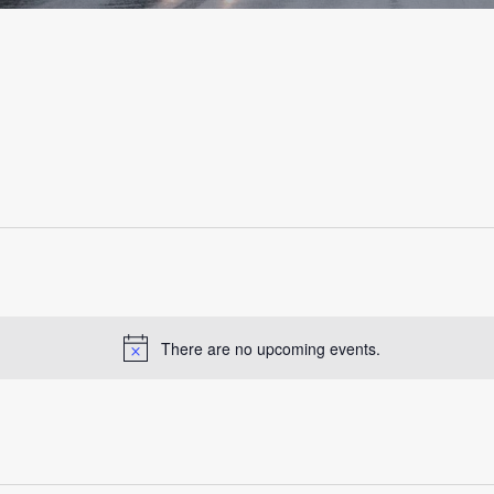
There are no upcoming events.
N
o
t
i
c
e