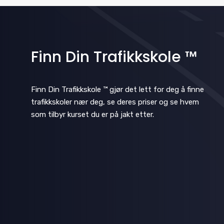
o
r
m
i
Finn Din Trafikkskole ™
n
p
Finn Din Trafikkskole ™ gjør det lett for deg å finne
u
trafikkskoler nær deg, se deres priser og se hvem
t
som tilbyr kurset du er på jakt etter.
s
w
i
l
l
c
a
u