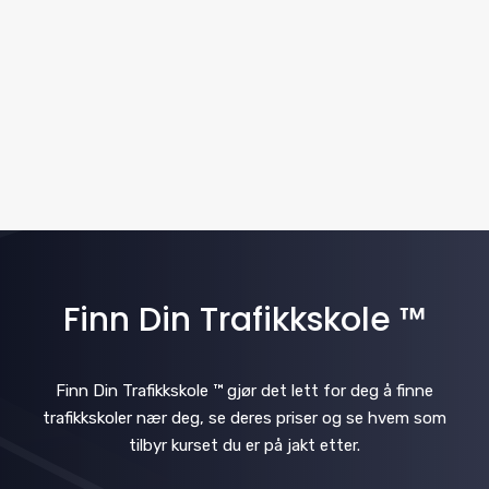
.
v
N
i
a
v
g
i
a
g
t
a
i
t
i
Finn Din Trafikkskole ™
o
o
n
n
Finn Din Trafikkskole ™ gjør det lett for deg å finne
trafikkskoler nær deg, se deres priser og se hvem som
tilbyr kurset du er på jakt etter.