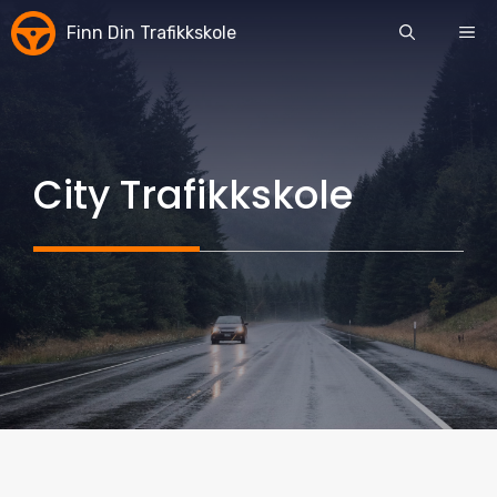
Skip
Finn Din Trafikkskole
ME
to
content
City Trafikkskole