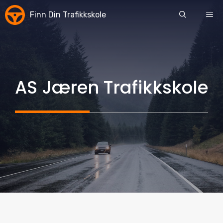
Skip
Finn Din Trafikkskole
ME
to
content
AS Jæren Trafikkskole