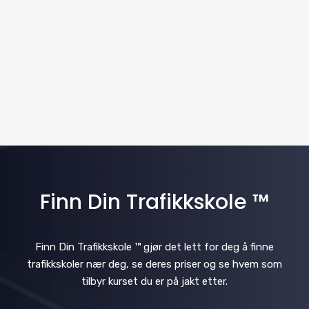
.
v
N
i
a
v
g
i
a
g
t
a
i
t
i
Finn Din Trafikkskole ™
o
o
n
n
Finn Din Trafikkskole ™ gjør det lett for deg å finne
trafikkskoler nær deg, se deres priser og se hvem som
tilbyr kurset du er på jakt etter.