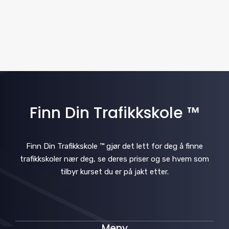
i
v
g
i
a
g
t
a
i
t
i
Finn Din Trafikkskole ™
o
o
n
n
Finn Din Trafikkskole ™ gjør det lett for deg å finne
trafikkskoler nær deg, se deres priser og se hvem som
tilbyr kurset du er på jakt etter.
Meny