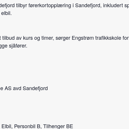
jord tilbyr førerkortopplæring i Sandefjord, inkludert sp
elbil.
t tilbud av kurs og timer, sørger Engstrøm trafikkskole f
gge sjåfører.
le AS avd Sandefjord
lbil, Personbil B, Tilhenger BE