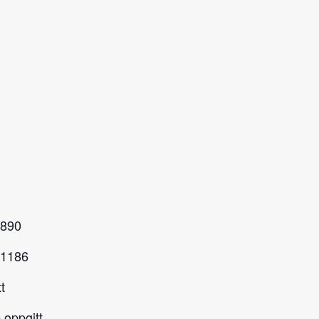
 890
r 1186
t
 oppgitt