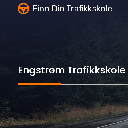
Skip
Finn Din Trafikkskole
to
content
Engstrøm Trafikkskole