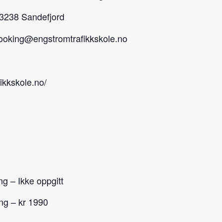
3238 Sandefjord
ooking@engstromtrafikkskole.no
ikkskole.no/
ng – Ikke oppgitt
ing – kr 1990