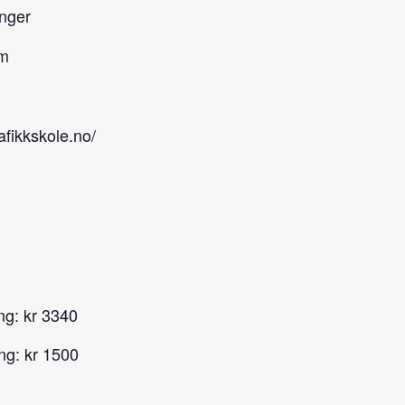
nger
om
afikkskole.no/
ing: kr 3340
ng: kr 1500