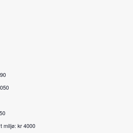
790
1050
750
t miljø: kr 4000